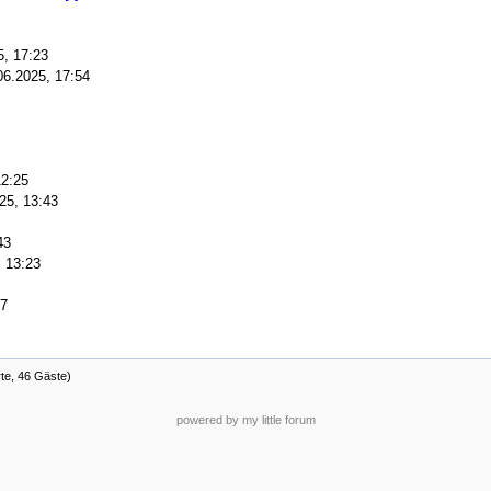
5, 17:23
06.2025, 17:54
12:25
25, 13:43
43
, 13:23
17
rte, 46 Gäste)
powered by my little forum