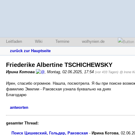
Leitfaden
Wiki
Termine
wolhynien.de
zurück zur Hauptseite
Friederike Albertine TSCHICHEWSKY
Ирина Котова
,
Montag, 02.06.2025, 17:54
(vor 433 Tagen)
@ Irene K
Ирен, спасибо огромное. Нашла, посмотрела. Я бы при поиске возмо
фамилию Эмилии - Раковская узнала буквально на днях
Благодарю
antworten
gesamter Thread:
Поиск Цишевский, Гольдер, Раковская
-
Ирина Котова
,
02.06.2