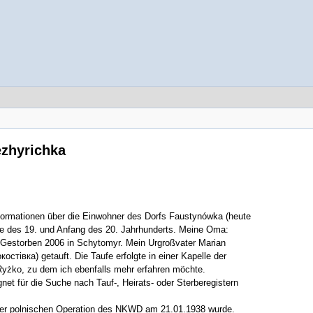
ezhyrichka
nformationen über die Einwohner des Dorfs Faustynówka (heute
e des 19. und Anfang des 20. Jahrhunderts. Meine Oma:
estorben 2006 in Schytomyr. Mein Urgroßvater Marian
тівка) getauft. Die Taufe erfolgte in einer Kapelle der
 Ryżko, zu dem ich ebenfalls mehr erfahren möchte.
t für die Suche nach Tauf-, Heirats- oder Sterberegistern
 der polnischen Operation des NKWD am 21.01.1938 wurde.