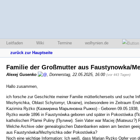
Leitfaden
Wiki
Termine
wolhynien.de
zurück zur Hauptseite
Familie der Großmutter aus Faustynowka/M
Alexej Gusenko
,
Donnerstag, 22.05.2025, 16:00
(vor 443 Tagen)
Hallo zusammen,
ich forsche zur Geschichte meiner Familie mütterlicherseits und suche I
Mezhyrichka, Oblast Schytomyr, Ukraine), insbesondere im Zeitraum End
Kazimira Ryżko (Казмирина Марьяновна Рыжко) - Geboren 09.05.1938, G
Ryżko wurde 1896 in Faustynówka geboren und später in Pokostówka (Покос
katholischen Pfarrei Puliny (Пулини). Sein Vater war Maciej (Miateusz?)
Welche Archive oder genealogischen Datenbanken wären am besten geeigne
aus Faustynówka/Mezhyrichka oder Pokostówka?
Noch eine wichtige Information: Ich weiß, dass Marian Ryżko Opfer von