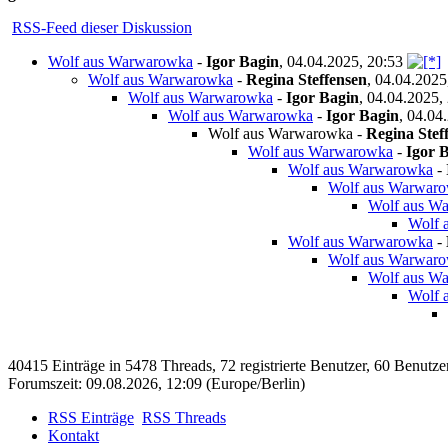
RSS-Feed dieser Diskussion
Wolf aus Warwarowka
-
Igor Bagin
,
04.04.2025, 20:53
Wolf aus Warwarowka
-
Regina Steffensen
,
04.04.2025
Wolf aus Warwarowka
-
Igor Bagin
,
04.04.2025,
Wolf aus Warwarowka
-
Igor Bagin
,
04.04.
Wolf aus Warwarowka
-
Regina Stef
Wolf aus Warwarowka
-
Igor 
Wolf aus Warwarowka
-
Wolf aus Warwar
Wolf aus W
Wolf 
Wolf aus Warwarowka
-
Wolf aus Warwarow
Wolf aus Wa
Wolf 
40415 Einträge in 5478 Threads, 72 registrierte Benutzer, 60 Benutzer 
Forumszeit: 09.08.2026, 12:09 (Europe/Berlin)
RSS Einträge
RSS Threads
Kontakt