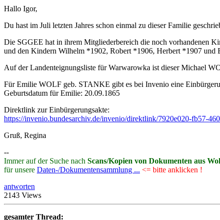
Hallo Igor,
Du hast im Juli letzten Jahres schon einmal zu dieser Familie geschr
Die SGGEE hat in ihrem Mitgliederbereich die noch vorhandenen K
und den Kindern Wilhelm *1902, Robert *1906, Herbert *1907 und E
Auf der Landenteignungsliste für Warwarowka ist dieser Michael WOL
Für Emilie WOLF geb. STANKE gibt es bei Invenio eine Einbürgeru
Geburtsdatum für Emilie: 20.09.1865
Direktlink zur Einbürgerungsakte:
https://invenio.bundesarchiv.de/invenio/direktlink/7920e020-fb57-4
Gruß, Regina
--
Immer auf der Suche nach
Scans/Kopien von Dokumenten aus Wo
für unsere
Daten-/Dokumentensammlung ...
<= bitte anklicken !
antworten
2143 Views
gesamter Thread: