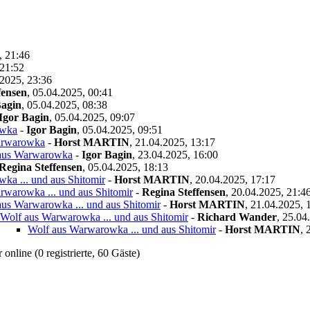
, 21:46
 21:52
2025, 23:36
fensen
,
05.04.2025, 00:41
Bagin
,
05.04.2025, 08:38
Igor Bagin
,
05.04.2025, 09:07
owka
-
Igor Bagin
,
05.04.2025, 09:51
arwarowka
-
Horst MARTIN
,
21.04.2025, 13:17
aus Warwarowka
-
Igor Bagin
,
23.04.2025, 16:00
Regina Steffensen
,
05.04.2025, 18:13
ka ... und aus Shitomir
-
Horst MARTIN
,
20.04.2025, 17:17
rwarowka ... und aus Shitomir
-
Regina Steffensen
,
20.04.2025, 21:4
aus Warwarowka ... und aus Shitomir
-
Horst MARTIN
,
21.04.2025, 
Wolf aus Warwarowka ... und aus Shitomir
-
Richard Wander
,
25.04
Wolf aus Warwarowka ... und aus Shitomir
-
Horst MARTIN
,
online (0 registrierte, 60 Gäste)