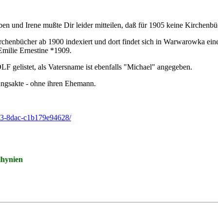
ieben und Irene mußte Dir leider mitteilen, daß für 1905 keine Kirchen
irchenbücher ab 1900 indexiert und dort findet sich in Warwarowk
milie Ernestine *1909.
F gelistet, als Vatersname ist ebenfalls "Michael" angegeben.
ngsakte - ohne ihren Ehemann.
603-8dac-c1b179e94628/
lhynien