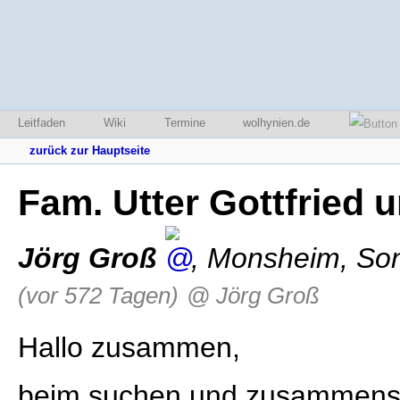
Leitfaden
Wiki
Termine
wolhynien.de
zurück zur Hauptseite
Fam. Utter Gottfried 
Jörg Groß
,
Monsheim
,
Son
(vor 572 Tagen)
@ Jörg Groß
Hallo zusammen,
beim suchen und zusammenste