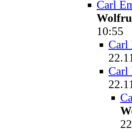
Carl E
Wolfr
10:55
Carl
22.1
Carl
22.1
Ca
W
22