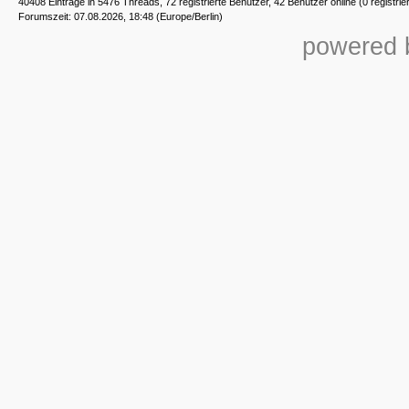
40408 Einträge in 5476 Threads, 72 registrierte Benutzer, 42 Benutzer online (0 registrie
Forumszeit: 07.08.2026, 18:48 (Europe/Berlin)
powered b