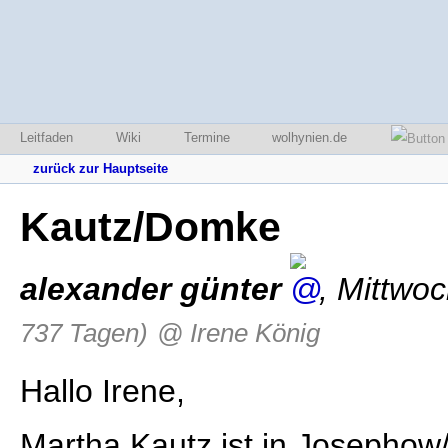
Leitfaden
Wiki
Termine
wolhynien.de
zurück zur Hauptseite
Kautz/Domke
alexander günter
,
Mittwoc
737 Tagen)
@ Irene König
Hallo Irene,
Martha Kautz ist in Josepho