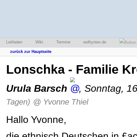
Leitfaden
Wiki
Termine
wolhynien.de
zurück zur Hauptseite
Lonschka - Familie K
Urula Barsch
,
Sonntag, 1
Tagen)
@ Yvonne Thiel
Hallo Yvonne,
die ethnisch Deutschen in £ą