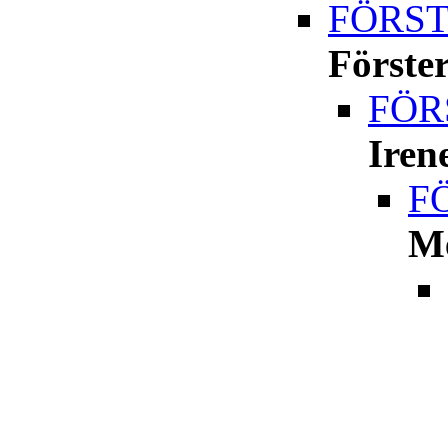
FÖRSTE
Förste
FÖRS
Iren
FÖ
Me