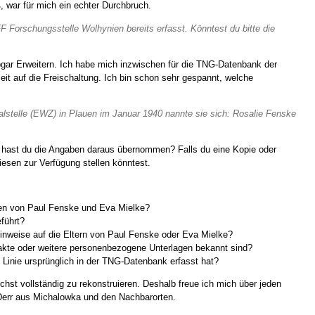
 war für mich ein echter Durchbruch.
F Forschungsstelle Wolhynien bereits erfasst. Könntest du bitte die
sogar Erweitern. Ich habe mich inzwischen für die TNG-Datenbank der
t auf die Freischaltung. Ich bin schon sehr gespannt, welche
lstelle (EWZ) in Plauen im Januar 1940 nannte sie sich: Rosalie Fenske
r hast du die Angaben daraus übernommen? Falls du eine Kopie oder
iesen zur Verfügung stellen könntest.
en von Paul Fenske und Eva Mielke?
führt?
inweise auf die Eltern von Paul Fenske oder Eva Mielke?
akte oder weitere personenbezogene Unterlagen bekannt sind?
 Linie ursprünglich in der TNG-Datenbank erfasst hat?
hst vollständig zu rekonstruieren. Deshalb freue ich mich über jeden
Derr aus Michalowka und den Nachbarorten.