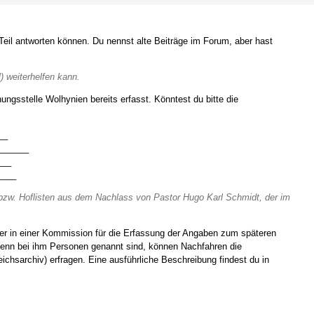
 Teil antworten können. Du nennst alte Beiträge im Forum, aber hast
 weiterhelfen kann.
ngsstelle Wolhynien bereits erfasst. Könntest du bitte die
__
_______
___
____
 bzw. Hoflisten aus dem Nachlass von Pastor Hugo Karl Schmidt, der im
ter in einer Kommission für die Erfassung der Angaben zum späteren
Wenn bei ihm Personen genannt sind, können Nachfahren die
chsarchiv) erfragen. Eine ausführliche Beschreibung findest du in