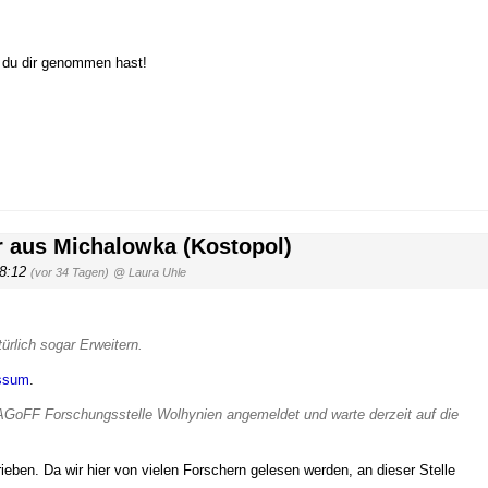
e du dir genommen hast!
r aus Michalowka (Kostopol)
18:12
(vor 34 Tagen)
@ Laura Uhle
ürlich sogar Erweitern.
ssum
.
AGoFF Forschungsstelle Wolhynien angemeldet und warte derzeit auf die
eben. Da wir hier von vielen Forschern gelesen werden, an dieser Stelle