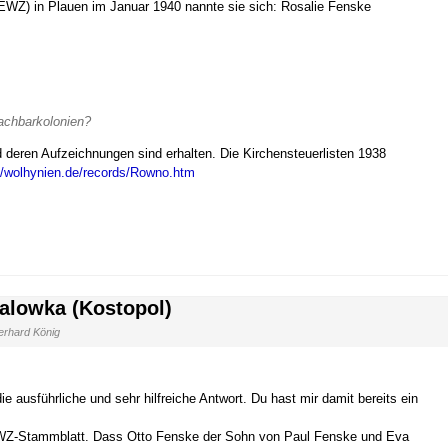
(EWZ) in Plauen im Januar 1940 nannte sie sich: Rosalie Fenske
achbarkolonien?
nd deren Aufzeichnungen sind erhalten. Die Kirchensteuerlisten 1938
//wolhynien.de/records/Rowno.htm
halowka (Kostopol)
rhard König
e ausführliche und sehr hilfreiche Antwort. Du hast mir damit bereits ein
EWZ-Stammblatt. Dass Otto Fenske der Sohn von Paul Fenske und Eva