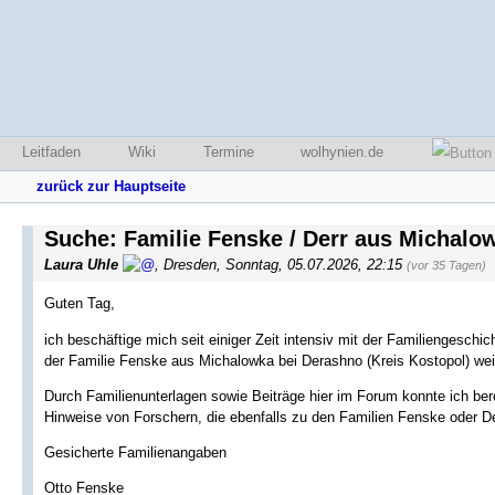
Leitfaden
Wiki
Termine
wolhynien.de
zurück zur Hauptseite
Suche: Familie Fenske / Derr aus Michalo
Laura Uhle
,
Dresden
,
Sonntag, 05.07.2026, 22:15
(vor 35 Tagen)
Guten Tag,
ich beschäftige mich seit einiger Zeit intensiv mit der Familiengeschi
der Familie Fenske aus Michalowka bei Derashno (Kreis Kostopol) wei
Durch Familienunterlagen sowie Beiträge hier im Forum konnte ich ber
Hinweise von Forschern, die ebenfalls zu den Familien Fenske oder De
Gesicherte Familienangaben
Otto Fenske