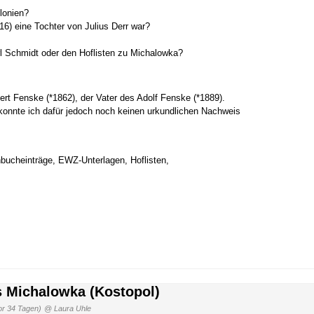
lonien?
16) eine Tochter von Julius Derr war?
rl Schmidt oder den Hoflisten zu Michalowka?
ert Fenske (*1862), der Vater des Adolf Fenske (*1889).
 konnte ich dafür jedoch noch keinen urkundlichen Nachweis
nbucheinträge, EWZ-Unterlagen, Hoflisten,
.
s Michalowka (Kostopol)
or 34 Tagen)
@ Laura Uhle