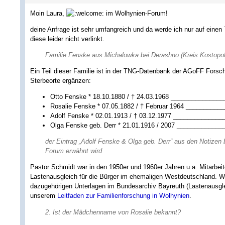
Moin Laura,
im Wolhynien-Forum!
deine Anfrage ist sehr umfangreich und da werde ich nur auf einen
diese leider nicht verlinkt.
Familie Fenske aus Michalowka bei Derashno (Kreis Kostopol)
Ein Teil dieser Familie ist in der TNG-Datenbank der AGoFF Forschu
Sterbeorte ergänzen:
Otto Fenske * 18.10.1880 / † 24.03.1968 _______________
Rosalie Fenske * 07.05.1882 / † Februar 1964 __________
Adolf Fenske * 02.01.1913 / † 03.12.1977 ______________
Olga Fenske geb. Derr * 21.01.1916 / 2007 _____________
der Eintrag „Adolf Fenske & Olga geb. Derr“ aus den Notizen
Forum erwähnt wird
Pastor Schmidt war in den 1950er und 1960er Jahren u.a. Mitarbei
Lastenausgleich für die Bürger im ehemaligen Westdeutschland. 
dazugehörigen Unterlagen im Bundesarchiv Bayreuth (Lastenausglei
unserem
Leitfaden zur Familienforschung in Wolhynien
.
2. Ist der Mädchenname von Rosalie bekannt?