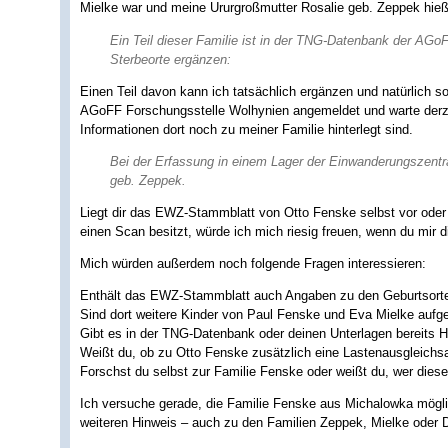
Mielke war und meine Ururgroßmutter Rosalie geb. Zeppek hieß,
Ein Teil dieser Familie ist in der TNG-Datenbank der AGoF
Sterbeorte ergänzen:
Einen Teil davon kann ich tatsächlich ergänzen und natürlich 
AGoFF Forschungsstelle Wolhynien angemeldet und warte derzei
Informationen dort noch zu meiner Familie hinterlegt sind.
Bei der Erfassung in einem Lager der Einwanderungszentra
geb. Zeppek.
Liegt dir das EWZ-Stammblatt von Otto Fenske selbst vor ode
einen Scan besitzt, würde ich mich riesig freuen, wenn du mir d
Mich würden außerdem noch folgende Fragen interessieren:
Enthält das EWZ-Stammblatt auch Angaben zu den Geburtsort
Sind dort weitere Kinder von Paul Fenske und Eva Mielke aufge
Gibt es in der TNG-Datenbank oder deinen Unterlagen bereits H
Weißt du, ob zu Otto Fenske zusätzlich eine Lastenausgleichs
Forschst du selbst zur Familie Fenske oder weißt du, wer diese
Ich versuche gerade, die Familie Fenske aus Michalowka möglic
weiteren Hinweis – auch zu den Familien Zeppek, Mielke oder 