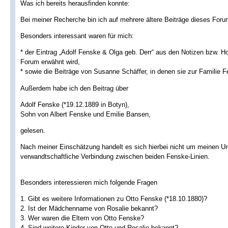
Was ich bereits herausfinden konnte:
Bei meiner Recherche bin ich auf mehrere ältere Beiträge dieses For
Besonders interessant waren für mich:
* der Eintrag „Adolf Fenske & Olga geb. Derr“ aus den Notizen bzw. 
Forum erwähnt wird,
* sowie die Beiträge von Susanne Schäffer, in denen sie zur Familie 
Außerdem habe ich den Beitrag über
Adolf Fenske (*19.12.1889 in Botyn),
Sohn von Albert Fenske und Emilie Bansen,
gelesen.
Nach meiner Einschätzung handelt es sich hierbei nicht um meinen Urg
verwandtschaftliche Verbindung zwischen beiden Fenske-Linien.
Besonders interessieren mich folgende Fragen
1. Gibt es weitere Informationen zu Otto Fenske (*18.10.1880)?
2. Ist der Mädchenname von Rosalie bekannt?
3. Wer waren die Eltern von Otto Fenske?
4. Sind weitere Kinder von Otto und Rosalie bekannt?