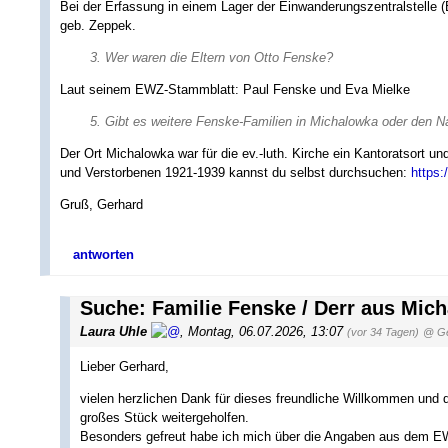
Bei der Erfassung in einem Lager der Einwanderungszentralstelle 
geb. Zeppek.
3. Wer waren die Eltern von Otto Fenske?
Laut seinem EWZ-Stammblatt: Paul Fenske und Eva Mielke
5. Gibt es weitere Fenske-Familien in Michalowka oder den N
Der Ort Michalowka war für die ev.-luth. Kirche ein Kantoratsort u
und Verstorbenen 1921-1939 kannst du selbst durchsuchen:
https:
Gruß, Gerhard
antworten
Suche: Familie Fenske / Derr aus Mic
Laura Uhle
,
Montag, 06.07.2026, 13:07
(vor 34 Tagen)
@ Ge
Lieber Gerhard,
vielen herzlichen Dank für dieses freundliche Willkommen und di
großes Stück weitergeholfen.
Besonders gefreut habe ich mich über die Angaben aus dem 