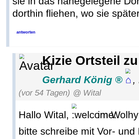
sie in das nahegelegene Do
dorthin fliehen, wo sie später
antworten
Kizie Ortsteil 
Gerhard König
,
(vor 54 Tagen)
@ Wital
Hallo Wital,
im Wolhy
bitte schreibe mit Vor- un