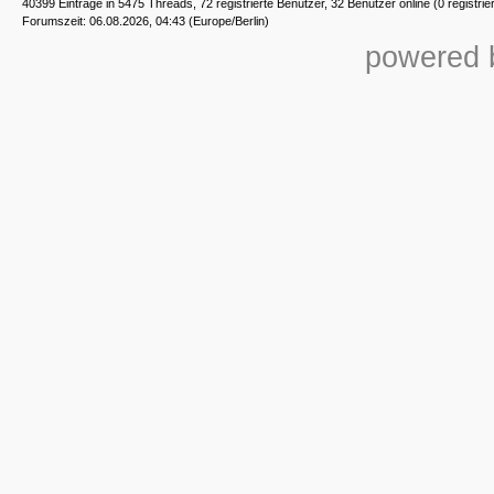
40399 Einträge in 5475 Threads, 72 registrierte Benutzer, 32 Benutzer online (0 registrie
Forumszeit: 06.08.2026, 04:43 (Europe/Berlin)
powered b