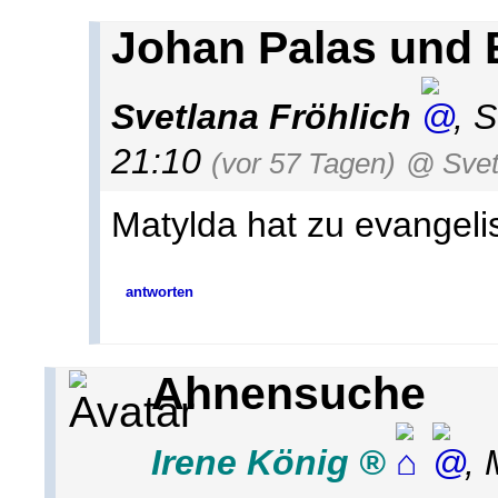
Johan Palas und
Svetlana Fröhlich
,
S
21:10
(vor 57 Tagen)
@ Svet
Matylda hat zu evangeli
antworten
Ahnensuche
Irene König
,