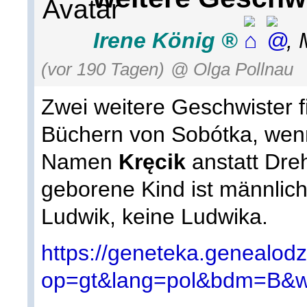
Irene König
,
(vor 190 Tagen)
@ Olga Pollnau
Zwei weitere Geschwister f
Büchern von Sobótka, wen
Namen
Kręcik
anstatt Dre
geborene Kind ist männlich
Ludwik, keine Ludwika.
https://geneteka.genealodz
op=gt&lang=pol&bdm=B&w=