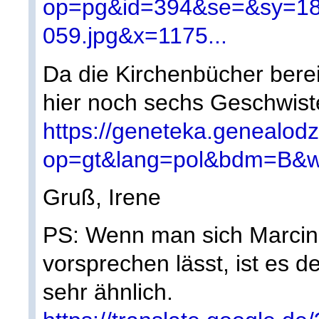
op=pg&id=394&se=&sy=18
059.jpg&x=1175...
Da die Kirchenbücher bereit
hier noch sechs Geschwist
https://geneteka.genealodz
op=gt&lang=pol&bdm=B&w=
Gruß, Irene
PS: Wenn man sich Marcin
vorsprechen lässt, ist es 
sehr ähnlich.