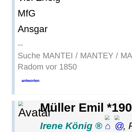
MfG
Ansgar
--
Suche MANTEI / MANTEY / M
Radom vor 1850
antworten
Müller Emil *19
Irene König
,