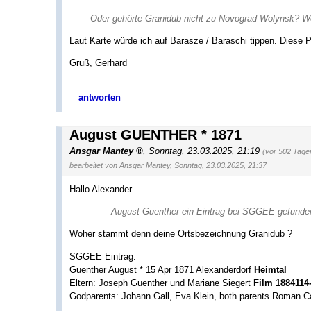
Oder gehörte Granidub nicht zu Novograd-Wolynsk? W
Laut Karte würde ich auf Barasze / Baraschi tippen. Diese P
Gruß, Gerhard
antworten
August GUENTHER * 1871
Ansgar Mantey
,
Sonntag, 23.03.2025, 21:19
(vor 502 Tage
bearbeitet von Ansgar Mantey, Sonntag, 23.03.2025, 21:37
Hallo Alexander
August Guenther ein Eintrag bei SGGEE gefunde
Woher stammt denn deine Ortsbezeichnung Granidub ?
SGGEE Eintrag:
Guenther August * 15 Apr 1871 Alexanderdorf
Heimtal
Eltern: Joseph Guenther und Mariane Siegert
Film 1884114
Godparents: Johann Gall, Eva Klein, both parents Roman Ca