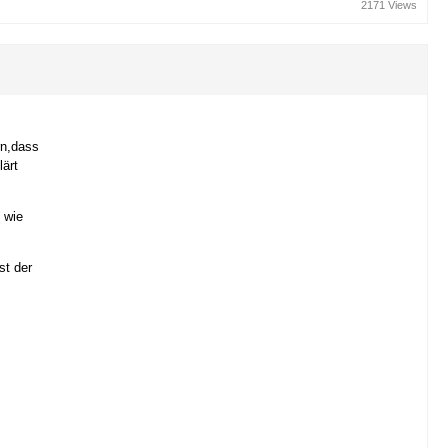
2171 Views
rn,dass
lärt
 wie
st der