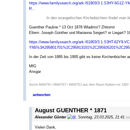
https://www.familysearch.org/ark:/61903/3:1:S3HY-6
R...
In den evangelischen Kirchebüchern findet man b
Guenther Pauline * 13 Oct 1878 Wladimir? Zhitomir
Eltern: Joseph Günther und Marianna Seigert? or Liegart? 
https://www.familysearch.org/ark:/61903/3:1:S3HT-62Y9-
YN5%3A295801701%2C295913101%2C295926201%2C2958
In der Zeit von 1885 bis 1900 gibt es keine Kirchenbücher 
MfG
Ansgar
--
Suche MANTEI / MANTEY / MANTEJ aus dem Raum Radom vor 1850
antworten
August GUENTHER * 1871
Alexander Günter
,
Sonntag, 23.03.2025, 21:41
(v
Vielen Dank,