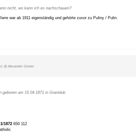
enn nicht, wo kann ich es nachschauen?
farre war ab 1911 eigenständig und gehörte zuvor zu Puliny / Pulin.
n)
@ Alexander Günter
n:geboren am 15.04.1871 in Granidub
-1/1872
650 112
tholic