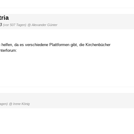
ria
23
(vor 507 Tagen)
@ Alexander Günter
u helfen, da es verschiedene Plattformen gibt, die Kirchenbücher
nterforum:
agen)
@ Irene König