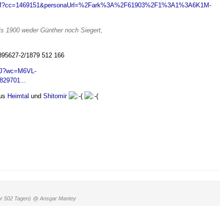
G1Z-YM?cc=1469151&personaUrl=%2Fark%3A%2F61903%2F1%3A1%3A6K1M-
is 1900 weder Günther noch Siegert,
1895627-2/1879 512 166
VCJ?wc=M6VL-
29701...
aus
Heimtal
und
Shitomir
or 502 Tagen)
@ Ansgar Mantey