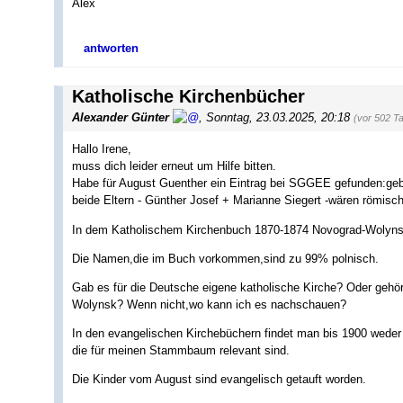
Alex
antworten
Katholische Kirchenbücher
Alexander Günter
,
Sonntag, 23.03.2025, 20:18
(vor 502 T
Hallo Irene,
muss dich leider erneut um Hilfe bitten.
Habe für August Guenther ein Eintrag bei SGGEE gefunden:geb
beide Eltern - Günther Josef + Marianne Siegert -wären römisch
In dem Katholischem Kirchenbuch 1870-1874 Novograd-Wolynsk 
Die Namen,die im Buch vorkommen,sind zu 99% polnisch.
Gab es für die Deutsche eigene katholische Kirche? Oder gehö
Wolynsk? Wenn nicht,wo kann ich es nachschauen?
In den evangelischen Kirchebüchern findet man bis 1900 weder
die für meinen Stammbaum relevant sind.
Die Kinder vom August sind evangelisch getauft worden.