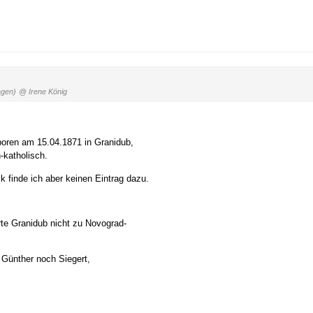
agen)
@ Irene König
oren am 15.04.1871 in Granidub,
-katholisch.
finde ich aber keinen Eintrag dazu.
rte Granidub nicht zu Novograd-
 Günther noch Siegert,