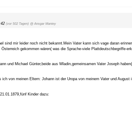
8:42
(vor 502 Tagen)
@ Ansgar Mantey
l sind mir leider noch nicht bekannt.Mein Vater kann sich vage daran erinne
s Österreich gekommen wären( was die Sprache-viele Plattdeutschbegriffe-erk
hann und Michael Günter,beide aus Wladin,gemeinsamen Vater Joseph haben(
 ich von meinen Eltern: Johann ist der Uropa von meinem Vater und August i
 21.01.1879,fünf Kinder dazu: