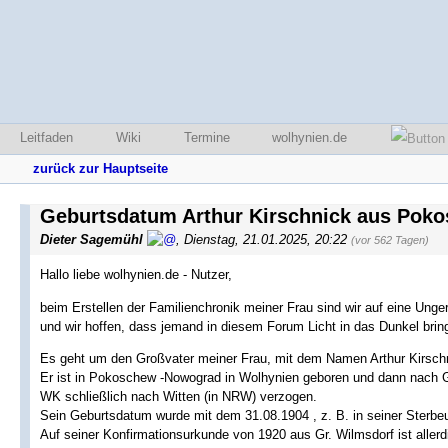
Leitfaden
Wiki
Termine
wolhynien.de
zurück zur Hauptseite
Geburtsdatum Arthur Kirschnick aus Pok
Dieter Sagemühl
,
Dienstag, 21.01.2025, 20:22
(vor 562 Tagen)
Hallo liebe wolhynien.de - Nutzer,
beim Erstellen der Familienchronik meiner Frau sind wir auf eine Unge
und wir hoffen, dass jemand in diesem Forum Licht in das Dunkel brin
Es geht um den Großvater meiner Frau, mit dem Namen Arthur Kirsch
Er ist in Pokoschew -Nowograd in Wolhynien geboren und dann nach G
WK schließlich nach Witten (in NRW) verzogen.
Sein Geburtsdatum wurde mit dem 31.08.1904 , z. B. in seiner Sterb
Auf seiner Konfirmationsurkunde von 1920 aus Gr. Wilmsdorf ist allerdin