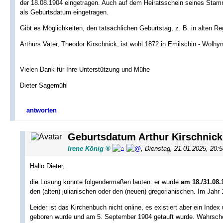
der 18.08.1904 eingetragen. Auch auf dem Heiratsschein seines Stamm
als Geburtsdatum eingetragen.
Gibt es Möglichkeiten, den tatsächlichen Geburtstag, z. B. in alten Re
Arthurs Vater, Theodor Kirschnick, ist wohl 1872 in Emilschin - Wolhy
Vielen Dank für Ihre Unterstützung und Mühe
Dieter Sagemühl
antworten
Geburtsdatum Arthur Kirschnic
Irene König
,
Dienstag, 21.01.2025, 20:
Hallo Dieter,
die Lösung könnte folgendermaßen lauten: er wurde
am 18./31.08.
den (alten) julianischen oder den (neuen) gregorianischen. Im Jahr 
Leider ist das Kirchenbuch nicht online, es existiert aber ein In
geboren wurde und am 5. September 1904 getauft wurde. Wahrschein