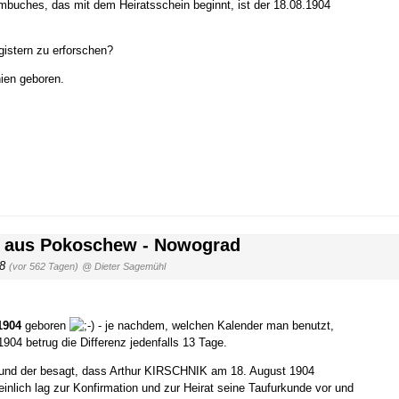
buches, das mit dem Heiratsschein beginnt, ist der 18.08.1904
gistern zu erforschen?
nien geboren.
k aus Pokoschew - Nowograd
58
(vor 562 Tagen)
@ Dieter Sagemühl
1904
geboren
- je nachdem, welchen Kalender man benutzt,
1904 betrug die Differenz jedenfalls 13 Tage.
dex und der besagt, dass Arthur KIRSCHNIK am 18. August 1904
lich lag zur Konfirmation und zur Heirat seine Taufurkunde vor und