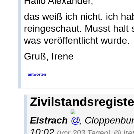
Hallo Alexander,
das weiß ich nicht, ich h
reingeschaut. Musst halt
was veröffentlicht wurde.
Gruß, Irene
antworten
Zivilstandsregiste
Eistrach
,
Cloppenbu
10:02
(vor 203 Tagen)
@ Ire