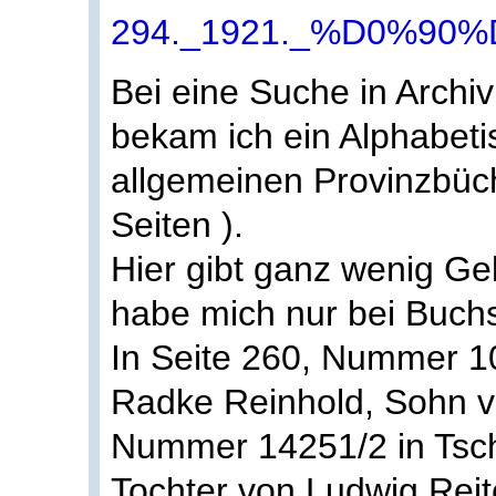
294._1921._%D0%90
Bei eine Suche in Arch
bekam ich ein Alphabeti
allgemeinen Provinzbüc
Seiten ).
Hier gibt ganz wenig G
habe mich nur bei Buchs
In Seite 260, Nummer 10
Radke Reinhold, Sohn v
Nummer 14251/2 in Tsch
Tochter von Ludwig Reit