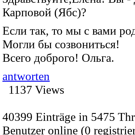
Карповой (Ябс)?
Если так, то мы с вами р
Могли бы созвониться!
Всего доброго! Ольга.
antworten
1137 Views
40399 Einträge in 5475 Thre
Benutzer online (0 registrie