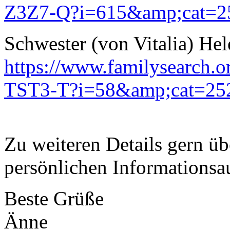
Z3Z7-Q?i=615&amp;cat=2
Schwester (von Vitalia) Hel
https://www.familysearch.
TST3-T?i=58&amp;cat=25
Zu weiteren Details gern üb
persönlichen Informationsa
Beste Grüße
Änne