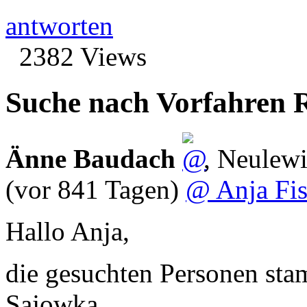
antworten
2382 Views
Suche nach Vorfahren R
Änne Baudach
,
Neulew
(vor 841 Tagen)
@ Anja Fis
Hallo Anja,
die gesuchten Personen st
Sajowka.