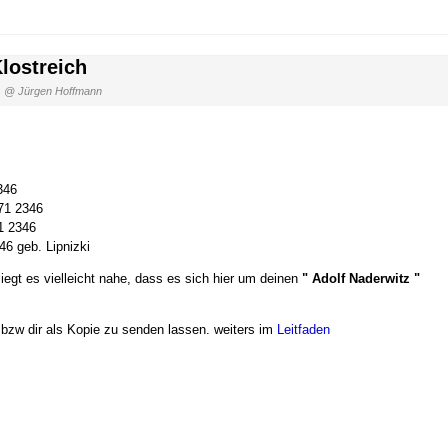
lostreich
@ Jürgen Hoffmann
346
71 2346
1 2346
6 geb. Lipnizki
iegt es vielleicht nahe, dass es sich hier um deinen
" Adolf Naderwitz "
bzw dir als Kopie zu senden lassen. weiters im
Leitfaden