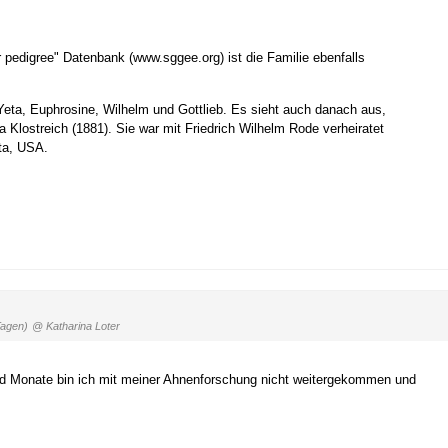
r pedigree" Datenbank (www.sggee.org) ist die Familie ebenfalls
Yeta, Euphrosine, Wilhelm und Gottlieb. Es sieht auch danach aus,
a Klostreich (1881). Sie war mit Friedrich Wilhelm Rode verheiratet
ota, USA.
Tagen)
@ Katharina Loter
 und Monate bin ich mit meiner Ahnenforschung nicht weitergekommen und