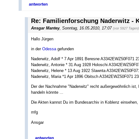
antworten
Re: Familienforschung Naderwitz - K
Ansgar Mantey
,
Sonntag, 16.05.2010, 17:07
(vor 5927 Tagen)
Hallo Jürgen
in der
Odessa
gefunden
Naderwitz, Adolf * 7 Apr 1891 Beresne A3342EWZ50F071 2
Naderwitz, Antonie * 31 Aug 1928 Holoschi A3342EWZ50F0
Naderwitz, Helene * 13 Aug 1922 Slawnta A3342EWZ50F07
Naderwitz, Maria *1 Apr 1896 Obitsch A3342EWZ50F071 234
Der der Nachnahme "Naderwitz" recht außergewöhnlich ist, l
handeln könnte ...
Die Akten kannst Du im Bundesarchiv in Koblenz einsehen, 
mfg
Ansgar
antworten