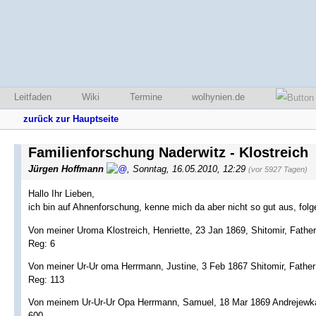
Leitfaden
Wiki
Termine
wolhynien.de
zurück zur Hauptseite
Familienforschung Naderwitz - Klostreich
Jürgen Hoffmann
,
Sonntag, 16.05.2010, 12:29
(vor 5927 Tagen)
Hallo Ihr Lieben,
ich bin auf Ahnenforschung, kenne mich da aber nicht so gut aus, fol
Von meiner Uroma Klostreich, Henriette, 23 Jan 1869, Shitomir, Fathe
Reg: 6
Von meiner Ur-Ur oma Herrmann, Justine, 3 Feb 1867 Shitomir, Father
Reg: 113
Von meinem Ur-Ur-Ur Opa Herrmann, Samuel, 18 Mar 1869 Andrejewka
600