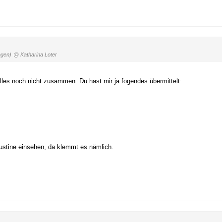
agen)
@ Katharina Loter
alles noch nicht zusammen. Du hast mir ja fogendes übermittelt:
ustine einsehen, da klemmt es nämlich.