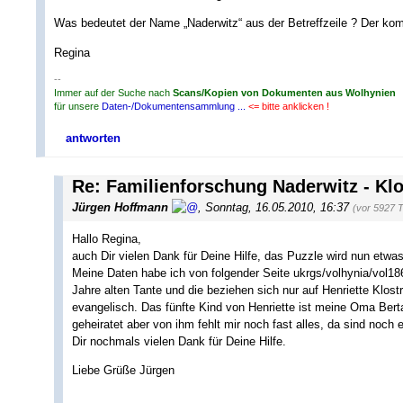
Was bedeutet der Name „Naderwitz“ aus der Betreffzeile ? Der komm
Regina
--
Immer auf der Suche nach
Scans/Kopien von Dokumenten aus Wolhynien
für unsere
Daten-/Dokumentensammlung ...
<= bitte anklicken !
antworten
Re: Familienforschung Naderwitz - Klo
Jürgen Hoffmann
,
Sonntag, 16.05.2010, 16:37
(vor 5927 
Hallo Regina,
auch Dir vielen Dank für Deine Hilfe, das Puzzle wird nun etwas 
Meine Daten habe ich von folgender Seite ukrgs/volhynia/vo
Jahre alten Tante und die beziehen sich nur auf Henriette Klost
evangelisch. Das fünfte Kind von Henriette ist meine Oma Bert
geheiratet aber von ihm fehlt mir noch fast alles, da sind noch 
Dir nochmals vielen Dank für Deine Hilfe.
Liebe Grüße Jürgen