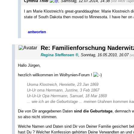
Cynthia Thiel
,
Samstag, 12.07.2014, 14:38
(vor 4409 Tage
I am Marie Klostreich's great-granddaughter. Marie Klostreich d
state of South Dakota then moved to Minnesota. I have her on a
antworten
Re: Familienforschung Naderwitz
Regina Steffensen
,
Sonntag, 16.05.2010, 16:07
(v
Hallo Jürgen,
herzlich willkommen im Wolhynien-Forum !
Uroma Klostreich, Henriette, 23 Jan 1869
Ur-Ur oma Herrmann, Justine, 3 Feb 1867
Ur-Ur-Ur Opa Herrmann, Samuel, 18 Mar 1869
... wie ich an die Geburtstage ... meinen Urahnen kommen ka
Die von Dir angegebenen Daten
sind die Geburtstage
, demnach wä
so also nicht stimmen.
Welche Namen und Daten sind Dir von Deiner Familie gesichert be
hast Du ? Welcher Konfession gehörten Deine Verwandten an und 