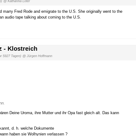
n)
@ Katharina Loter
id marry Fred Rode and emigrate to the U.S. She originally went to the
n audio tape talking about coming to the U.S.
 - Klostreich
or 5927 Tagen)
@ Jürgen Hoffmann
nn.
ren Deine Uroma, ihre Mutter und ihr Opa fast gleich alt. Das kann
kannt, d. h. welche Dokumente
wann haben sie Wolhynien verlassen ?