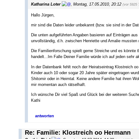
Katharina Loter
,
Montag, 17.05.2010, 20:12
(vor 5925 
Hallo Jürgen,
mir sind die Daten leider unbekannt (bzw. sie sind in der Da
Die unten aufgeführten Angaben basieren auf Einträgen aus
unvollständig, d.h. zwischen Henriette und Amalie mussten
Die Familienforschung spielt gerne Streiche und es könnte 
handelt...Im Falle Deiner Familie würde ich auf jeden sehr a
In der Datenbank fehlt noch der Heiratseintrag Klostreich o
Kinder auch 10 oder sogar 20 Jahre später eingetragen wurd
Shitomir oder in Heimtal. Keine andere Familie hat ihren W
mir momentan auch rätselhaft.
Ich wünsche Dir viel Spaß und Glück bei der weiteren Such
Kathi
antworten
Re: Familie: Klostreich oo Hermann