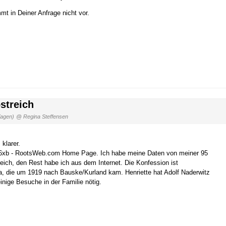
t in Deiner Anfrage nicht vor.
streich
Tagen)
@ Regina Steffensen
klarer.
l186xb - RootsWeb.com Home Page. Ich habe meine Daten von meiner 95
reich, den Rest habe ich aus dem Internet. Die Konfession ist
a, die um 1919 nach Bauske/Kurland kam. Henriette hat Adolf Naderwitz
einige Besuche in der Familie nötig.