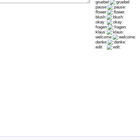
:gruebel:
:pause:
:flower:
:blush:
:okay:
:fragen:
:klaus:
:welcome:
:danke:
:edit: