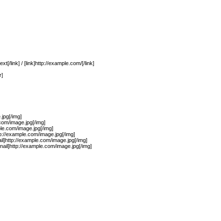
xt[/link] / [link]http://example.com/[/link]
r]
jpg[/img]
.com/image.jpg[/img]
ple.com/image.jpg[/img]
p://example.com/image.jpg[/img]
il]http://example.com/image.jpg[/img]
ail]http://example.com/image.jpg[/img]