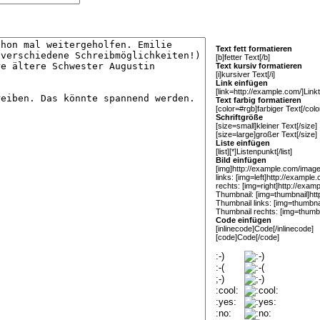
Text fett formatieren
[b]fetter Text[/b]
Text kursiv formatieren
[i]kursiver Text[/i]
Link einfügen
[link=http://example.com/]Linkte
Text farbig formatieren
[color=#rgb]farbiger Text[/colo
Schriftgröße
[size=small]kleiner Text[/size]
[size=large]großer Text[/size]
Liste einfügen
[list][*]Listenpunkt[/list]
Bild einfügen
[img]http://example.com/image.
links: [img=left]http://example
rechts: [img=right]http://exam
Thumbnail: [img=thumbnail]htt
Thumbnail links: [img=thumbna
Thumbnail rechts: [img=thumbn
Code einfügen
[inlinecode]Code[/inlinecode]
[code]Code[/code]
:-)
:-(
;-)
:cool:
:yes:
:no: