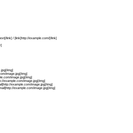
xt[/link] / [link]http://example.com/[/link]
r]
jpg[/img]
.com/image.jpg[/img]
ple.com/image.jpg[/img]
p://example.com/image.jpg[/img]
il]http://example.com/image.jpg[/img]
ail]http://example.com/image.jpg[/img]