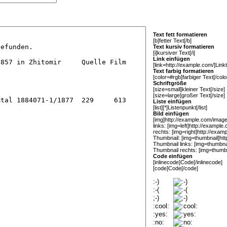
Text fett formatieren
[b]fetter Text[/b]
Text kursiv formatieren
[i]kursiver Text[/i]
Link einfügen
[link=http://example.com/]Linkte
Text farbig formatieren
[color=#rgb]farbiger Text[/colo
Schriftgröße
[size=small]kleiner Text[/size]
[size=large]großer Text[/size]
Liste einfügen
[list][*]Listenpunkt[/list]
Bild einfügen
[img]http://example.com/image.
links: [img=left]http://example
rechts: [img=right]http://exam
Thumbnail: [img=thumbnail]htt
Thumbnail links: [img=thumbna
Thumbnail rechts: [img=thumbn
Code einfügen
[inlinecode]Code[/inlinecode]
[code]Code[/code]
:-)
:-(
;-)
:cool:
:yes:
:no: