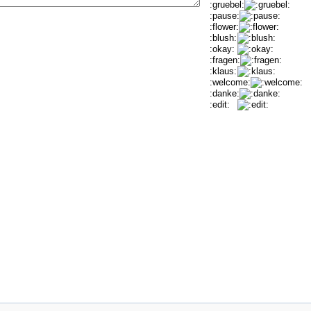
:gruebel:
:pause:
:flower:
:blush:
:okay:
:fragen:
:klaus:
:welcome:
:danke:
:edit: