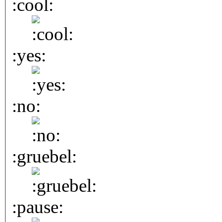
:cool:
:yes:
:no:
:gruebel:
:pause: