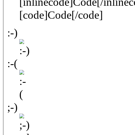
[inlinecode]Code[/inlinec
[code]Code[/code]
:-)
:-(
;-)