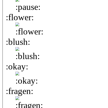
:flower:
:blush:
:okay:
:fragen: