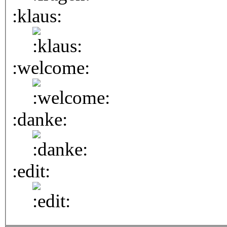
:klaus:
:welcome:
:danke:
:edit: