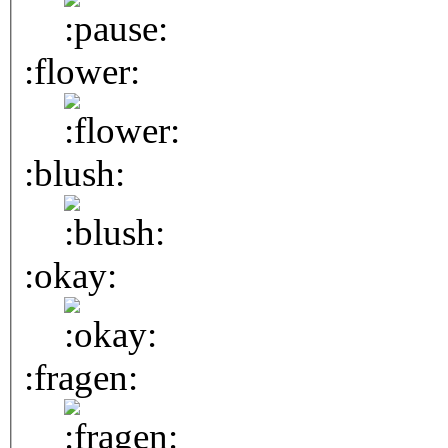
:flower:
:blush:
:okay:
:fragen: