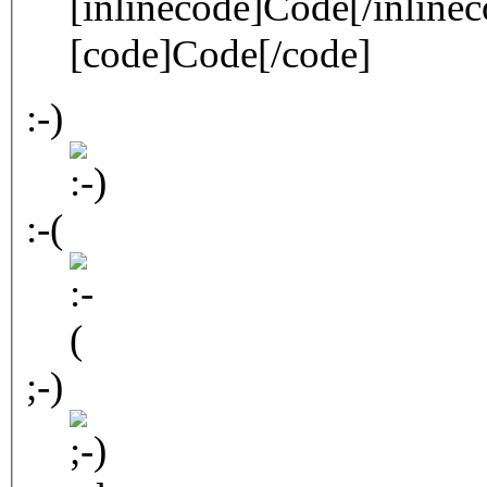
[inlinecode]Code[/inlinec
[code]Code[/code]
:-)
:-(
;-)