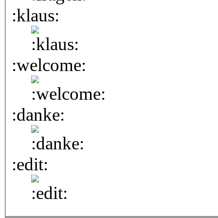
:klaus:
:welcome:
:danke:
:edit: