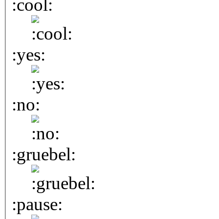
:cool:
:yes:
:no:
:gruebel:
:pause: