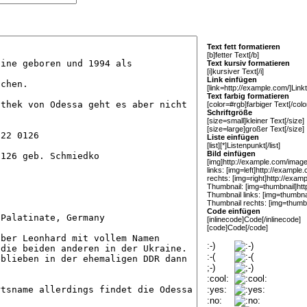
Text fett formatieren
[b]fetter Text[/b]
Text kursiv formatieren
[i]kursiver Text[/i]
Link einfügen
[link=http://example.com/]Linkte
Text farbig formatieren
[color=#rgb]farbiger Text[/colo
Schriftgröße
[size=small]kleiner Text[/size]
[size=large]großer Text[/size]
Liste einfügen
[list][*]Listenpunkt[/list]
Bild einfügen
[img]http://example.com/image.
links: [img=left]http://example
rechts: [img=right]http://exam
Thumbnail: [img=thumbnail]htt
Thumbnail links: [img=thumbna
Thumbnail rechts: [img=thumbn
Code einfügen
[inlinecode]Code[/inlinecode]
[code]Code[/code]
:-)
:-(
;-)
:cool:
:yes:
:no: