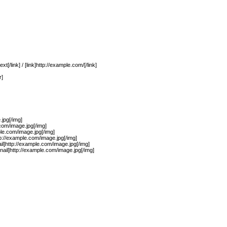
xt[/link] / [link]http://example.com/[/link]
r]
jpg[/img]
.com/image.jpg[/img]
ple.com/image.jpg[/img]
p://example.com/image.jpg[/img]
il]http://example.com/image.jpg[/img]
ail]http://example.com/image.jpg[/img]