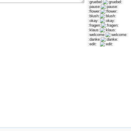
:gruebel:
:pause:
:flower:
:blush:
:okay:
:fragen:
:klaus:
:welcome:
:danke:
:edit: