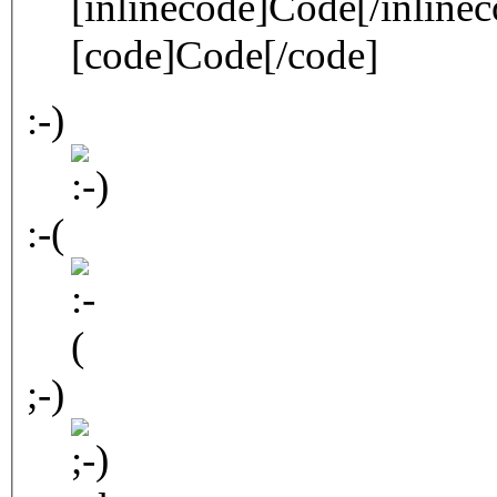
[inlinecode]Code[/inlinec
[code]Code[/code]
:-)
:-(
;-)