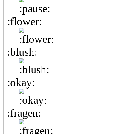
:flower:
:blush:
:okay:
:fragen: