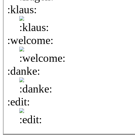
:klaus:
:welcome:
:danke:
:edit: