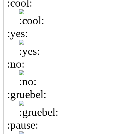
:cool:
:yes:
:no:
:gruebel:
:pause: