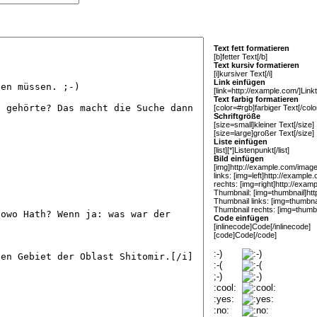
Text fett formatieren
[b]fetter Text[/b]
Text kursiv formatieren
[i]kursiver Text[/i]
Link einfügen
[link=http://example.com/]Linkte
Text farbig formatieren
[color=#rgb]farbiger Text[/colo
Schriftgröße
[size=small]kleiner Text[/size]
[size=large]großer Text[/size]
Liste einfügen
[list][*]Listenpunkt[/list]
Bild einfügen
[img]http://example.com/image.
links: [img=left]http://example
rechts: [img=right]http://exam
Thumbnail: [img=thumbnail]htt
Thumbnail links: [img=thumbna
Thumbnail rechts: [img=thumbn
Code einfügen
[inlinecode]Code[/inlinecode]
[code]Code[/code]
:-)
:-(
;-)
:cool:
:yes:
:no: