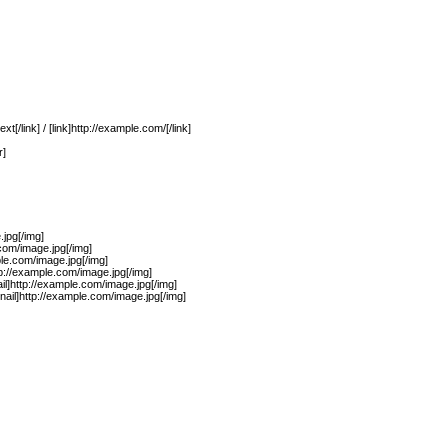
xt[/link] / [link]http://example.com/[/link]
r]
jpg[/img]
.com/image.jpg[/img]
ple.com/image.jpg[/img]
p://example.com/image.jpg[/img]
il]http://example.com/image.jpg[/img]
ail]http://example.com/image.jpg[/img]