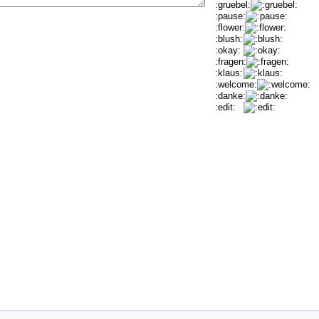
:gruebel:
:pause:
:flower:
:blush:
:okay:
:fragen:
:klaus:
:welcome:
:danke:
:edit: