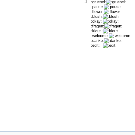
:gruebel:
:pause:
:flower:
:blush:
:okay:
:fragen:
:klaus:
:welcome:
:danke:
:edit: