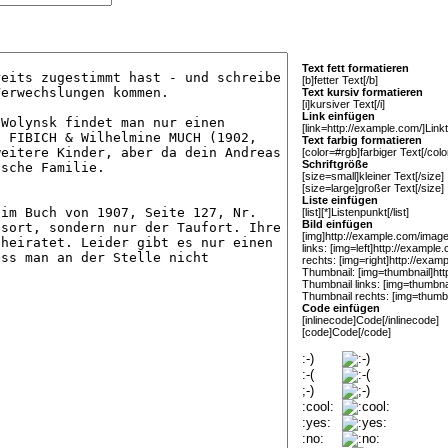
Text fett formatieren
[b]fetter Text[/b]
Text kursiv formatieren
[i]kursiver Text[/i]
Link einfügen
[link=http://example.com/]Linkte
Text farbig formatieren
[color=#rgb]farbiger Text[/colo
Schriftgröße
[size=small]kleiner Text[/size]
[size=large]großer Text[/size]
Liste einfügen
[list][*]Listenpunkt[/list]
Bild einfügen
[img]http://example.com/image.
links: [img=left]http://example
rechts: [img=right]http://exam
Thumbnail: [img=thumbnail]htt
Thumbnail links: [img=thumbna
Thumbnail rechts: [img=thumbn
Code einfügen
[inlinecode]Code[/inlinecode]
[code]Code[/code]
:-)
:-(
;-)
:cool:
:yes:
:no: