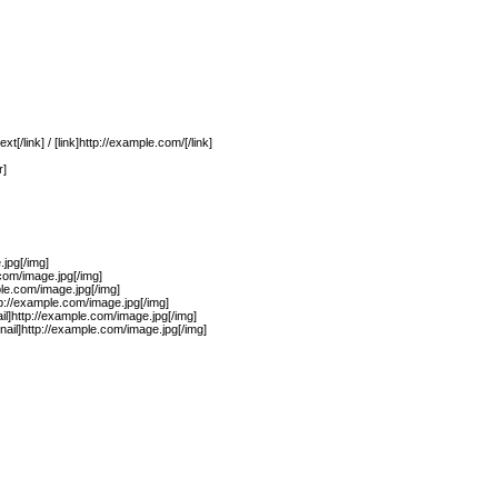
xt[/link] / [link]http://example.com/[/link]
r]
jpg[/img]
.com/image.jpg[/img]
ple.com/image.jpg[/img]
p://example.com/image.jpg[/img]
il]http://example.com/image.jpg[/img]
ail]http://example.com/image.jpg[/img]