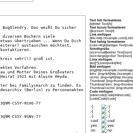
Text fett formatieren
[b]fetter Text[/b]
Text kursiv formatieren
[i]kursiver Text[/i]
Link einfügen
[link=http://example.com/]Linkte
Text farbig formatieren
[color=#rgb]farbiger Text[/colo
Schriftgröße
[size=small]kleiner Text[/size]
[size=large]großer Text[/size]
Liste einfügen
[list][*]Listenpunkt[/list]
Bild einfügen
[img]http://example.com/image.
links: [img=left]http://example
rechts: [img=right]http://exam
Thumbnail: [img=thumbnail]htt
Thumbnail links: [img=thumbna
Thumbnail rechts: [img=thumbn
Code einfügen
[inlinecode]Code[/inlinecode]
[code]Code[/code]
:-)
:-(
;-)
:cool:
:yes:
:no: