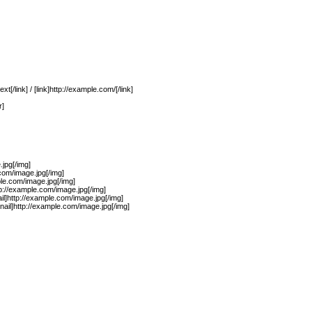
xt[/link] / [link]http://example.com/[/link]
r]
jpg[/img]
.com/image.jpg[/img]
ple.com/image.jpg[/img]
p://example.com/image.jpg[/img]
il]http://example.com/image.jpg[/img]
ail]http://example.com/image.jpg[/img]