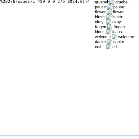
:gruebel:
:pause:
:flower:
:blush:
:okay:
:fragen:
:klaus:
:welcome:
:danke:
:edit: